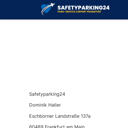
Safetyparking24
Dominik Haller
Eschborner Landstraße 137a
60489 Frankfurt am Main