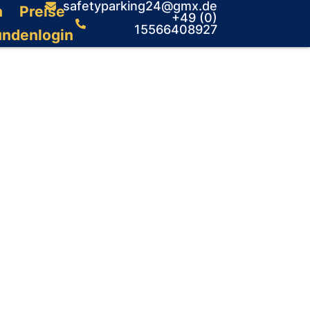
safetyparking24@gmx.de
n
Preise
+49 (0)
15566408927
undenlogin