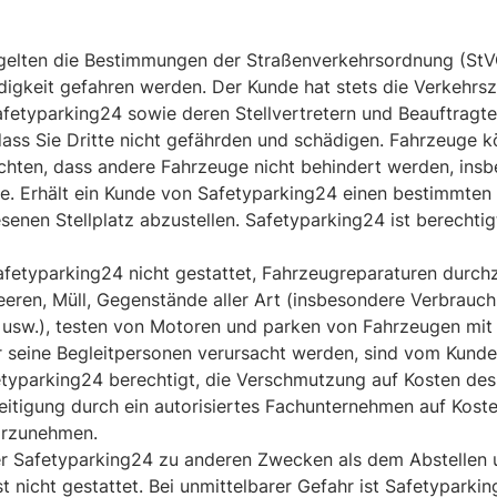
 gelten die Bestimmungen der Straßenverkehrsordnung (St
ndigkeit gefahren werden. Der Kunde hat stets die Verkeh
fetyparking24 sowie deren Stellvertretern und Beauftragte
dass Sie Dritte nicht gefährden und schädigen. Fahrzeuge 
chten, dass andere Fahrzeuge nicht behindert werden, insbe
 Erhält ein Kunde von Safetyparking24 einen bestimmten Ste
enen Stellplatz abzustellen. Safetyparking24 ist berechti
fetyparking24 nicht gestattet, Fahrzeugreparaturen durc
ntleeren, Müll, Gegenstände aller Art (insbesondere Verbrau
 usw.), testen von Motoren und parken von Fahrzeugen mi
 seine Begleitpersonen verursacht werden, sind vom Kund
afetyparking24 berechtigt, die Verschmutzung auf Kosten de
tigung durch ein autorisiertes Fachunternehmen auf Kosten
vorzunehmen.
der Safetyparking24 zu anderen Zwecken als dem Abstellen
t nicht gestattet. Bei unmittelbarer Gefahr ist Safetypark