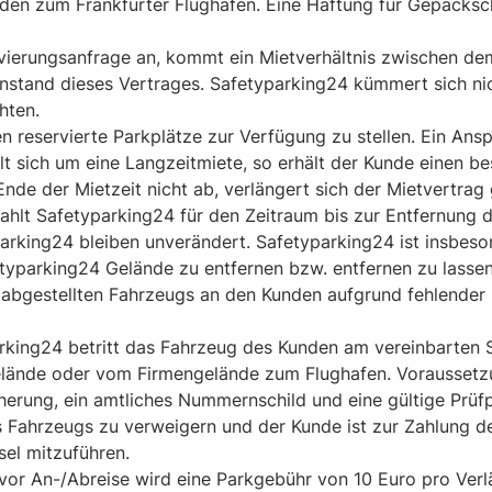
unden zum Frankfurter Flughafen. Eine Haftung für Gepäcks
rvierungsanfrage an, kommt ein Mietverhältnis zwischen d
stand dieses Vertrages. Safetyparking24 kümmert sich n
hten.
den reservierte Parkplätze zur Verfügung zu stellen. Ein A
elt sich um eine Langzeitmiete, so erhält der Kunde einen be
nde der Mietzeit nicht ab, verlängert sich der Mietvertrag 
 zahlt Safetyparking24 für den Zeitraum bis zur Entfernung
arking24 bleiben unverändert. Safetyparking24 ist insbes
typarking24 Gelände zu entfernen bzw. entfernen zu lassen
 abgestellten Fahrzeugs an den Kunden aufgrund fehlender
parking24 betritt das Fahrzeug des Kunden am vereinbarten 
lände oder vom Firmengelände zum Flughafen. Voraussetzun
cherung, ein amtliches Nummernschild und eine gültige Prüfp
Fahrzeugs zu verweigern und der Kunde ist zur Zahlung des
el mitzuführen.
 vor An-/Abreise wird eine Parkgebühr von 10 Euro pro Ver