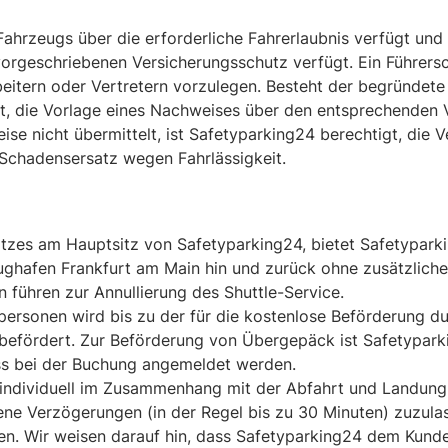
 Fahrzeugs über die erforderliche Fahrerlaubnis verfügt un
vorgeschriebenen Versicherungsschutz verfügt. Ein Führers
eitern oder Vertretern vorzulegen. Besteht der begründete
igt, die Vorlage eines Nachweises über den entsprechenden
se nicht übermittelt, ist Safetyparking24 berechtigt, die V
 Schadensersatz wegen Fahrlässigkeit.
atzes am Hauptsitz von Safetyparking24, bietet Safetypar
ughafen Frankfurt am Main hin und zurück ohne zusätzlic
 führen zur Annullierung des Shuttle-Service.
ersonen wird bis zu der für die kostenlose Beförderung du
efördert. Zur Beförderung von Übergepäck ist Safetypark
ss bei der Buchung angemeldet werden.
el individuell im Zusammenhang mit der Abfahrt und Landun
ene Verzögerungen (in der Regel bis zu 30 Minuten) zuzula
. Wir weisen darauf hin, dass Safetyparking24 dem Kunden