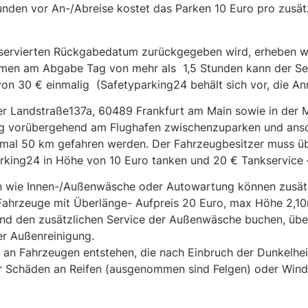
tunden vor An-/Abreise kostet das Parken 10 Euro pro zusä
ervierten Rückgabedatum zurückgegeben wird, erheben wir
mmen am Abgabe Tag von mehr als 1,5 Stunden kann der S
n 30 € einmalig (Safetyparking24 behält sich vor, die A
er Landstraße137a, 60489 Frankfurt am Main sowie in der Ma
eug vorübergehend am Flughafen zwischenzuparken und ansc
mal 50 km gefahren werden. Der Fahrzeugbesitzer muss üb
arking24 in Höhe von 10 Euro tanken und 20 € Tankservice
en wie Innen-/Außenwäsche oder Autowartung können zusätzl
Fahrzeuge mit Überlänge- Aufpreis 20 Euro, max Höhe 2,10
 und den zusätzlichen Service der Außenwäsche buchen, üb
er Außenreinigung.
ie an Fahrzeugen entstehen, die nach Einbruch der Dunkelh
r Schäden an Reifen (ausgenommen sind Felgen) oder Winds