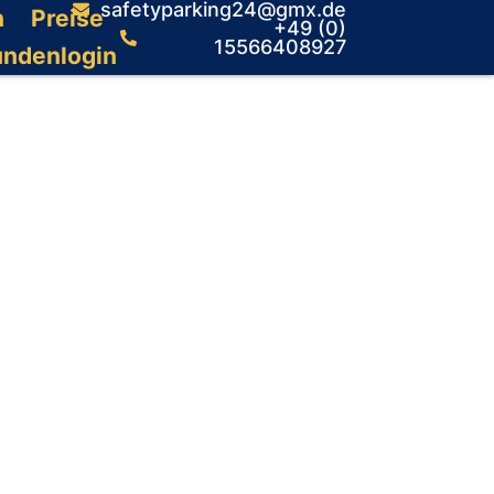
safetyparking24@gmx.de
n
Preise
+49 (0)
15566408927
undenlogin